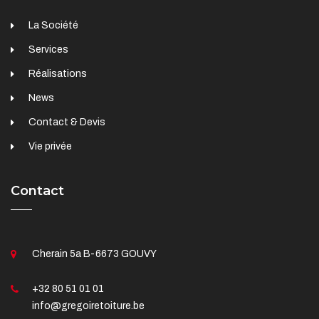
La Société
Services
Réalisations
News
Contact & Devis
Vie privée
Contact
Cherain 5a B-6673 GOUVY
+32 80 51 01 01
info@gregoiretoiture.be